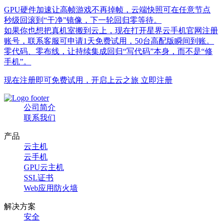
GPU硬件加速让高帧游戏不再掉帧，云端快照可在任意节点
秒级回滚到“干净”镜像，下一轮回归零等待。
如果你也想把真机室搬到云上，现在打开星界云手机官网注册
账号，联系客服可申请1天免费试用，50台高配版瞬间到账。
零代码、零布线，让持续集成回归“写代码”本身，而不是“修
手机”。
现在注册即可免费试用，开启上云之旅 立即注册
公司简介
联系我们
产品
云主机
云手机
GPU云主机
SSL证书
Web应用防火墙
解决方案
安全