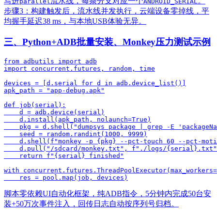
写进
流水线，每条分支对应一个
。
parallel
ANDROID_SERIAL
步骤3：构建触发后，流水线并发执行，云端设备零掉线，平
均握手延迟38 ms，与本地USB体验无异。
三、Python+ADB批量安装、Monkey压力测试示例
from adbutils import adb

import concurrent.futures, random, time

devices = [d.serial for d in adb.device_list()]

apk_path = "app-debug.apk"

def job(serial):

    d = adb.device(serial)

    d.install(apk_path, nolaunch=True)

    pkg = d.shell("dumpsys package | grep -E 'packageNa
    seed = random.randint(1000, 9999)

    d.shell(f"monkey -p {pkg} --pct-touch 60 --pct-moti
    d.pull("/sdcard/monkey.txt", f"./logs/{serial}.txt"
    return f"{serial} finished"

with concurrent.futures.ThreadPoolExecutor(max_workers=
脚本零依赖UI自动化框架，纯ADB指令，5分钟内完成50台安
装+50万次事件注入，回传日志自动按序列号归档。