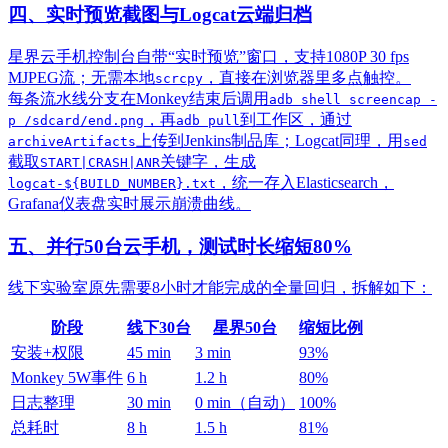
四、实时预览截图与Logcat云端归档
星界云手机控制台自带“实时预览”窗口，支持1080P 30 fps
MJPEG流；无需本地
，直接在浏览器里多点触控。
scrcpy
每条流水线分支在Monkey结束后调用
adb shell screencap -
，再
到工作区，通过
p /sdcard/end.png
adb pull
上传到Jenkins制品库；Logcat同理，用
archiveArtifacts
sed
截取
关键字，生成
START|CRASH|ANR
，统一存入Elasticsearch，
logcat-${BUILD_NUMBER}.txt
Grafana仪表盘实时展示崩溃曲线。
五、并行50台云手机，测试时长缩短80%
线下实验室原先需要8小时才能完成的全量回归，拆解如下：
阶段
线下30台
星界50台
缩短比例
安装+权限
45 min
3 min
93%
Monkey 5W事件
6 h
1.2 h
80%
日志整理
30 min
0 min（自动）
100%
总耗时
8 h
1.5 h
81%