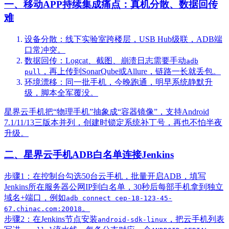
一、移动APP持续集成痛点：真机分散、数据回传
难
设备分散：线下实验室跨楼层，USB Hub级联，ADB端
口常冲突。
数据回传：Logcat、截图、崩溃日志需要手动
adb
，再上传到SonarQube或Allure，链路一长就丢包。
pull
环境漂移：同一批手机，今晚跑通，明早系统静默升
级，脚本全军覆没。
星界云手机把“物理手机”抽象成“容器镜像”，支持Android
7.1/11/13三版本并列，创建时锁定系统补丁号，再也不怕半夜
升级。
二、星界云手机ADB白名单连接Jenkins
步骤1：在控制台勾选50台云手机，批量开启ADB，填写
Jenkins所在服务器公网IP到白名单，30秒后每部手机拿到独立
域名+端口，例如
adb connect cep-18-123-45-
。
67.chinac.com:20018
步骤2：在Jenkins节点安装
，把云手机列表
android-sdk-linux