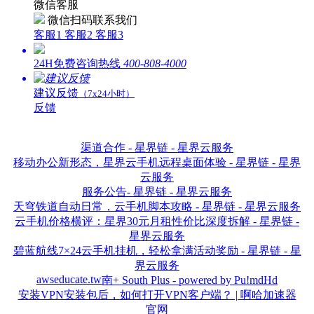
微信客服
微信扫码联系我们
客服1
客服2
客服3
24H免费咨询热线
400-808-4000
建议反馈
（7x24小时）
反馈
渠道合作 - 星界链 - 星界云服务
移动办公新形态，星界云手机远程桌面体验 - 星界链 - 星界
云服务
服务公告- 星界链 - 星界云服务
天穹铁道自动日常，云手机脚本攻略 - 星界链 - 星界云服务
云手机价格横评：星界30元月租性价比深度拆解 - 星界链 -
星界云服务
碧蓝航线7×24云手机挂机，轻松拿满活动奖励 - 星界链 - 星
界云服务
awseducate.tw
南+ South Plus - powered by Pu!mdHd
安装VPN安装包后，如何打开VPN客户端？ | 啊哈加速器
官网