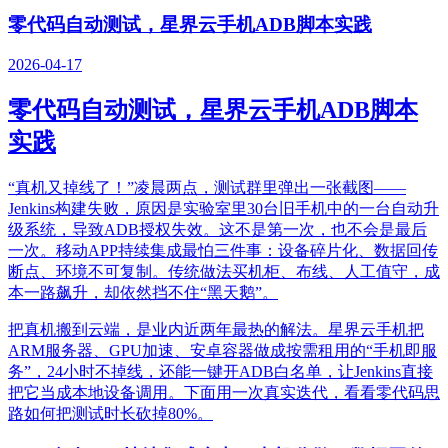
零代码自动测试，星界云手机ADB脚本实践
2026-04-17
零代码自动测试，星界云手机ADB脚本
实践
“真机又掉线了！”凌晨两点，测试群里弹出一张截图——
Jenkins构建失败，原因是实验室里30台旧手机中的一台自动升
级系统，导致ADB授权失效。这不是第一次，也不会是最后
一次。移动APP持续集成最怕三件事：设备碎片化、数据回传
断点、环境不可复制。传统做法买机柜、布线、人工值守，成
本一路飙升，却依然挡不住“黑天鹅”。
把真机搬到云端，是业内近两年最热的解法。星界云手机把
ARM服务器、GPU加速、安卓容器做成按需租用的“手机即服
务”，24小时不掉线，还能一键开ADB白名单，让Jenkins直接
把它当成本地设备调用。下面用一次真实迭代，看看零代码思
路如何把测试时长砍掉80%。