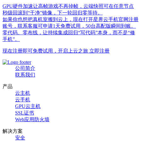
GPU硬件加速让高帧游戏不再掉帧，云端快照可在任意节点
秒级回滚到“干净”镜像，下一轮回归零等待。
如果你也想把真机室搬到云上，现在打开星界云手机官网注册
账号，联系客服可申请1天免费试用，50台高配版瞬间到账。
零代码、零布线，让持续集成回归“写代码”本身，而不是“修
手机”。
现在注册即可免费试用，开启上云之旅 立即注册
公司简介
联系我们
产品
云主机
云手机
GPU云主机
SSL证书
Web应用防火墙
解决方案
安全