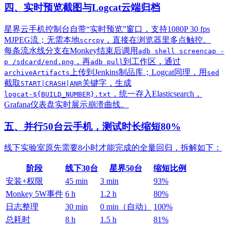
四、实时预览截图与Logcat云端归档
星界云手机控制台自带“实时预览”窗口，支持1080P 30 fps
MJPEG流；无需本地
，直接在浏览器里多点触控。
scrcpy
每条流水线分支在Monkey结束后调用
adb shell screencap -
，再
到工作区，通过
p /sdcard/end.png
adb pull
上传到Jenkins制品库；Logcat同理，用
archiveArtifacts
sed
截取
关键字，生成
START|CRASH|ANR
，统一存入Elasticsearch，
logcat-${BUILD_NUMBER}.txt
Grafana仪表盘实时展示崩溃曲线。
五、并行50台云手机，测试时长缩短80%
线下实验室原先需要8小时才能完成的全量回归，拆解如下：
阶段
线下30台
星界50台
缩短比例
安装+权限
45 min
3 min
93%
Monkey 5W事件
6 h
1.2 h
80%
日志整理
30 min
0 min（自动）
100%
总耗时
8 h
1.5 h
81%