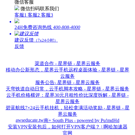
微信客服
微信扫码联系我们
客服1
客服2
客服3
24H免费咨询热线
400-808-4000
建议反馈
（7x24小时）
反馈
渠道合作 - 星界链 - 星界云服务
移动办公新形态，星界云手机远程桌面体验 - 星界链 - 星界
云服务
服务公告- 星界链 - 星界云服务
天穹铁道自动日常，云手机脚本攻略 - 星界链 - 星界云服务
云手机价格横评：星界30元月租性价比深度拆解 - 星界链 -
星界云服务
碧蓝航线7×24云手机挂机，轻松拿满活动奖励 - 星界链 - 星
界云服务
awseducate.tw
南+ South Plus - powered by Pu!mdHd
安装VPN安装包后，如何打开VPN客户端？ | 啊哈加速器
官网