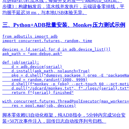
写进
流水线，每条分支对应一个
。
parallel
ANDROID_SERIAL
步骤3：构建触发后，流水线并发执行，云端设备零掉线，平
均握手延迟38 ms，与本地USB体验无异。
三、Python+ADB批量安装、Monkey压力测试示例
from adbutils import adb

import concurrent.futures, random, time

devices = [d.serial for d in adb.device_list()]

apk_path = "app-debug.apk"

def job(serial):

    d = adb.device(serial)

    d.install(apk_path, nolaunch=True)

    pkg = d.shell("dumpsys package | grep -E 'packageNa
    seed = random.randint(1000, 9999)

    d.shell(f"monkey -p {pkg} --pct-touch 60 --pct-moti
    d.pull("/sdcard/monkey.txt", f"./logs/{serial}.txt"
    return f"{serial} finished"

with concurrent.futures.ThreadPoolExecutor(max_workers=
脚本零依赖UI自动化框架，纯ADB指令，5分钟内完成50台安
装+50万次事件注入，回传日志自动按序列号归档。