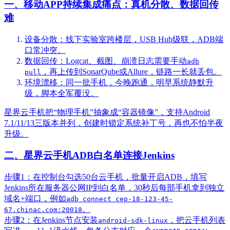
一、移动APP持续集成痛点：真机分散、数据回传
难
设备分散：线下实验室跨楼层，USB Hub级联，ADB端
口常冲突。
数据回传：Logcat、截图、崩溃日志需要手动
adb
，再上传到SonarQube或Allure，链路一长就丢包。
pull
环境漂移：同一批手机，今晚跑通，明早系统静默升
级，脚本全军覆没。
星界云手机把“物理手机”抽象成“容器镜像”，支持Android
7.1/11/13三版本并列，创建时锁定系统补丁号，再也不怕半夜
升级。
二、星界云手机ADB白名单连接Jenkins
步骤1：在控制台勾选50台云手机，批量开启ADB，填写
Jenkins所在服务器公网IP到白名单，30秒后每部手机拿到独立
域名+端口，例如
adb connect cep-18-123-45-
。
67.chinac.com:20018
步骤2：在Jenkins节点安装
，把云手机列表
android-sdk-linux